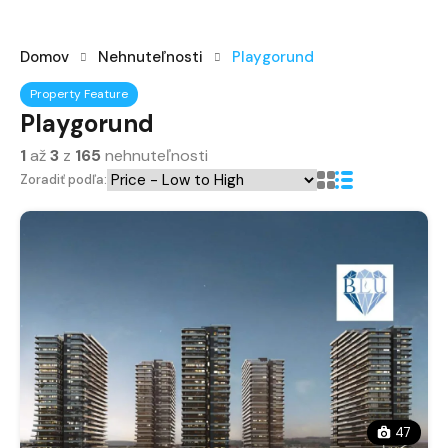
Domov
Nehnuteľnosti
Playgorund
Property Feature
Playgorund
1
až
3
z
165
nehnuteľnosti
Zoradiť podľa:
47