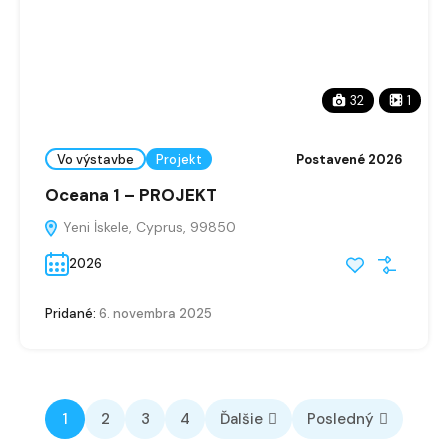
32
1
Vo výstavbe
Projekt
Postavené 2026
Oceana 1 – PROJEKT
Yeni İskele, Cyprus, 99850
2026
Pridané:
6. novembra 2025
1
2
3
4
Ďalšie
Posledný