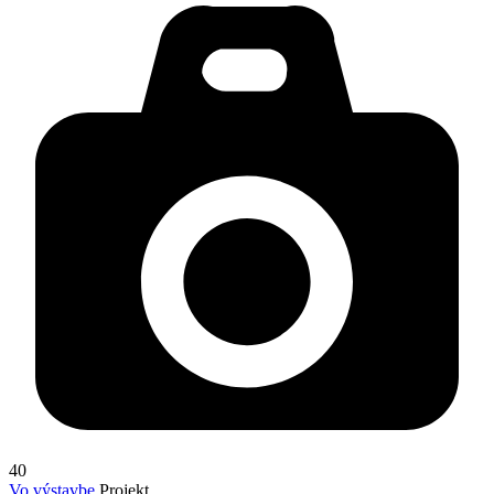
40
Vo výstavbe
Projekt