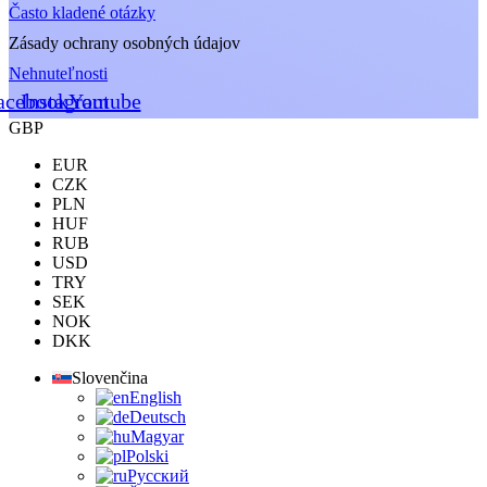
Často kladené otázky
Zásady ochrany osobných údajov
Nehnuteľnosti
acebook
Instagram
Youtube
GBP
EUR
CZK
PLN
HUF
RUB
USD
TRY
SEK
NOK
DKK
Slovenčina
English
Deutsch
Magyar
Polski
Русский