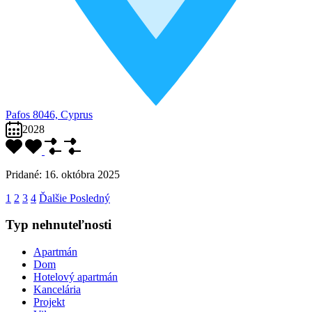
Pafos 8046, Cyprus
2028
Pridané:
16. októbra 2025
1
2
3
4
Ďalšie
Posledný
Typ nehnuteľnosti
Apartmán
Dom
Hotelový apartmán
Kancelária
Projekt