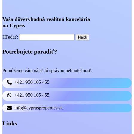
Vaša dôveryhodná realitná kancelária
na Cypre.
Hľadať:
Potrebujete poradiť?
Pomôžeme vám nájsť tú správnu nehnuteľnosť.
+421 950 105 455
+421 950 105 455
info@cyprusproperties.sk
Links