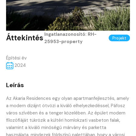
Ingatlanazonosító:
RH-
Áttekintés
|
Projekt
25953-property
Építési év
2024
Leírás
Az Akaria Residences egy olyan apartmanfejlesztés, amely
a modern dizájnt ötvözi a kiváló elhelyezkedéssel, Páfosz
város szívében és a tenger közelében. Az épület modern
filozófiáját tükrözik a kültéri homlokzati vasbeton falak,
valamint a kiváló minőségű márvány és parketta
használata, mindezek földszínű palettában, hogy a városi