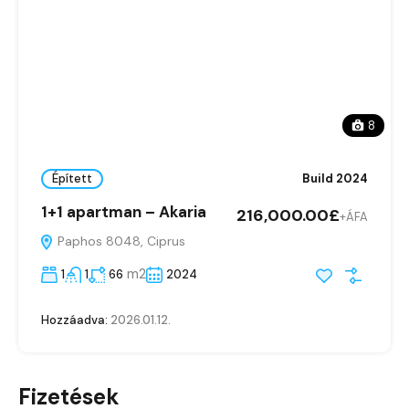
8
Épített
Build 2024
1+1 apartman – Akaria
216,000.00£
+ÁFA
Paphos 8048, Ciprus
m2
1
1
66
2024
Hozzáadva:
2026.01.12.
Fizetések