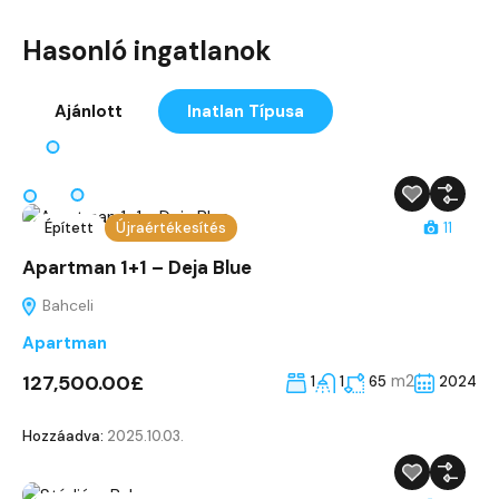
Hasonló ingatlanok
Ajánlott
Inatlan Típusa
Épített
Újraértékesítés
11
Apartman 1+1 – Deja Blue
Bahceli
Apartman
127,500.00£
m2
1
1
65
2024
Hozzáadva:
2025.10.03.