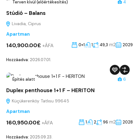
Terven kívül (előértékesítés)
4
Stúdió – Balans
Livadia, Ciprus
Apartman
140,900.00£
m2
+ÁFA
0+1
1
49,3
2029
Hozzáadva:
2026.07.01.
Építés alatt
6
Duplex penthouse 1+1 F – HERITON
Küçükerenköy Tatlısu 99645
Apartman
160,950.00£
m2
+ÁFA
1
2
96
2028
Hozzáadva:
2025.09.23.