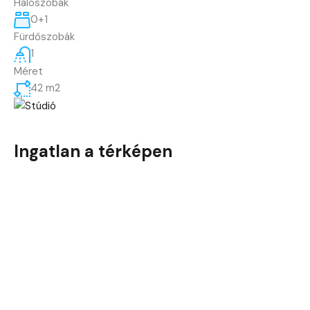
Hálószobák
0+1
Fürdőszobák
1
Méret
42 m2
Ingatlan a térképen