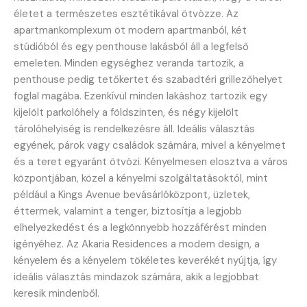
életet a természetes esztétikával ötvözze. Az
apartmankomplexum öt modern apartmanból, két
stúdióból és egy penthouse lakásból áll a legfelső
emeleten. Minden egységhez veranda tartozik, a
penthouse pedig tetőkertet és szabadtéri grillezőhelyet
foglal magába. Ezenkívül minden lakáshoz tartozik egy
kijelölt parkolóhely a földszinten, és négy kijelölt
tárolóhelyiség is rendelkezésre áll. Ideális választás
egyének, párok vagy családok számára, mivel a kényelmet
és a teret egyaránt ötvözi. Kényelmesen elosztva a város
központjában, közel a kényelmi szolgáltatásoktól, mint
például a Kings Avenue bevásárlóközpont, üzletek,
éttermek, valamint a tenger, biztosítja a legjobb
elhelyezkedést és a legkönnyebb hozzáférést minden
igényéhez. Az Akaria Residences a modern design, a
kényelem és a kényelem tökéletes keverékét nyújtja, így
ideális választás mindazok számára, akik a legjobbat
keresik mindenből.