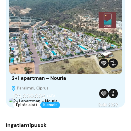
2+1 apartman – Nouria
Paralimni, Ciprus
174,000.00£
+ÁFA
Építés alatt
Kiemelt
Build 2028
Ingatlantípusok