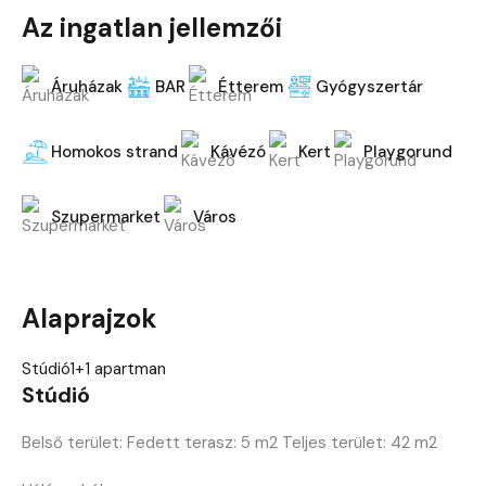
Az ingatlan jellemzői
Áruházak
BAR
Étterem
Gyógyszertár
Homokos strand
Kávézó
Kert
Playgorund
Szupermarket
Város
Alaprajzok
Stúdió
1+1 apartman
Stúdió
Belső terület: Fedett terasz: 5 m2 Teljes terület: 42 m2