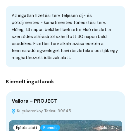
Az ingatlan fizetési terv teljesen díj- és
pótdíjmentes - kamatmentes törlesztési terv.
Előleg: 14 napon belül kell befizetni. Első részlet: a
szerződés aláírásától számított 30 napon belül
esedékes. Fizetési terv alkalmazása esetén a
fennmaradó egyenleget havi részletekre osztják egy
meghatározott időszak alatt.
Kiemelt ingatlanok
Vallora – PROJECT
Küçükerenköy Tatlısu 99645
Építés alatt
Kiemelt
Build 2027