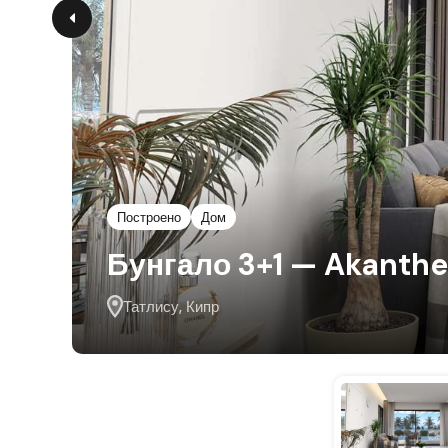
Построено
Дом
Бунгало 3+1 — Akanth
Татлису, Кипр