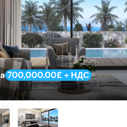
ea
700,000.00£ + НДС