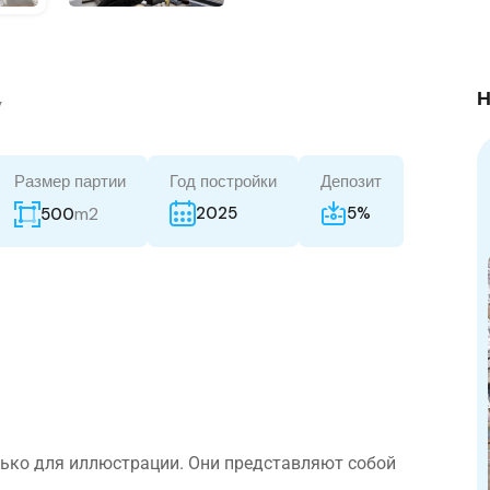
Н
y
Размер партии
Год постройки
Депозит
m2
2025
5%
500
ько для иллюстрации. Они представляют собой