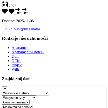
2026
Dodano:
2025-11-06
1
2
3
4
Następny
Ostatni
Rodzaje nieruchomości
Apartament
Apartament w hotelu
Dom
Office
Projekt
Willa
Znajdź swój dom