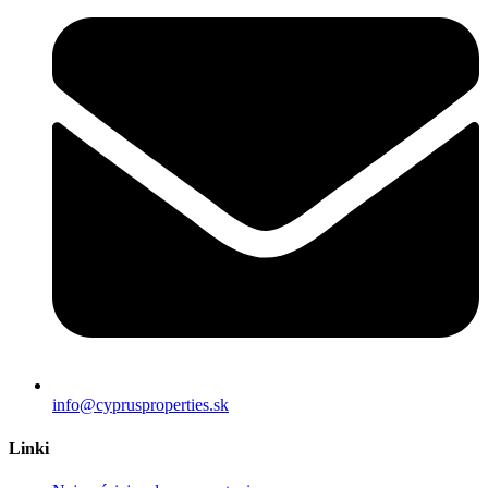
info@cyprusproperties.sk
Linki