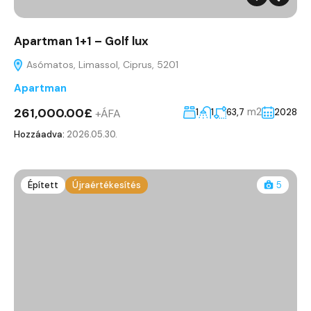
Apartman 1+1 – Golf lux
Asómatos, Limassol, Ciprus, 5201
Apartman
261,000.00£
m2
+ÁFA
1
1
63,7
2028
Hozzáadva:
2026.05.30.
Épített
Újraértékesítés
5