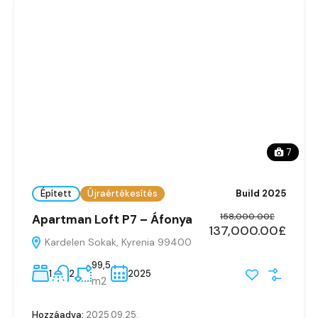
7
Épített
Újraértékesítés
Build 2025
158,000.00£
Apartman Loft P7 – Áfonya
137,000.00£
Kardelen Sokak, Kyrenia 99400
99,5
1
2
2025
m2
Hozzáadva:
2025.09.25.