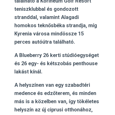
található a Korineum Golf Resort
teniszklubbal és gondozott
stranddal, valamint Alagadi
homokos teknősbéka strandja, míg
Kyrenia városa mindössze 15
perces autóútra található.
A Blueberry 26 kerti stúdióegységet
és 26 egy- és kétszobás penthouse
lakást kínál.
A helyszínen van egy szabadtéri
medence és edzőterem, és minden
más is a közelben van, így tökéletes
helyszín az új ciprusi otthonához,