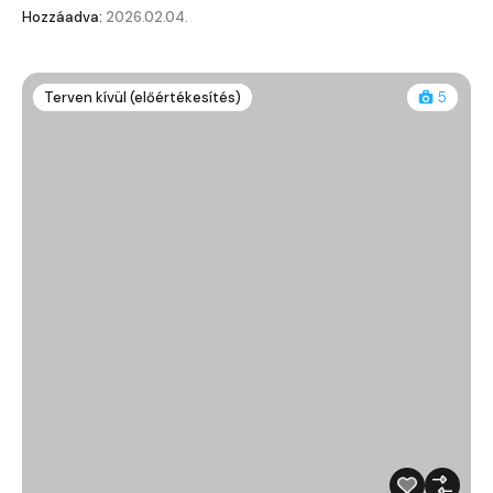
Hozzáadva:
2026.02.04.
Terven kívül (előértékesítés)
5