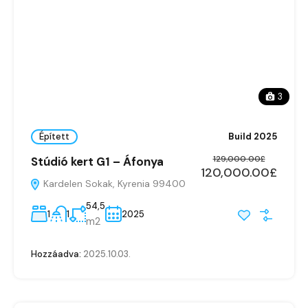
3
Épített
Build 2025
129,000.00£
Stúdió kert G1 – Áfonya
120,000.00£
Kardelen Sokak, Kyrenia 99400
54,5
1
1
2025
m2
Hozzáadva:
2025.10.03.