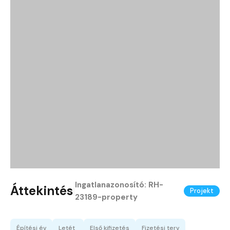
Ingatlanazonosító:
RH-
Áttekintés
|
Projekt
23189-property
Építési év
Letét
Első kifizetés
Fizetési terv