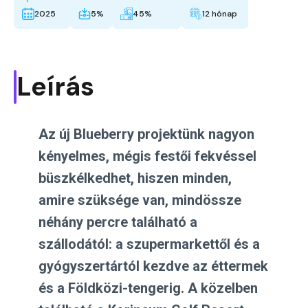
2025
5%
45%
12 hónap
Leírás
Az új Blueberry projektünk nagyon
kényelmes, mégis festői fekvéssel
büszkélkedhet, hiszen minden,
amire szüksége van, mindössze
néhány percre található a
szállodától: a szupermarkettől és a
gyógyszertártól kezdve az éttermek
és a Földközi-tengerig. A közelben