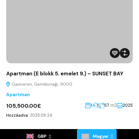
Apartman (E blokk 5. emelet 9.) – SUNSET BAY
Gaziveren, Gemikonağı, 9000
Apartman
105,500.00£
m2
1
1
57
2025
Hozzáadva:
2025.09.24.
GBP
Magyar