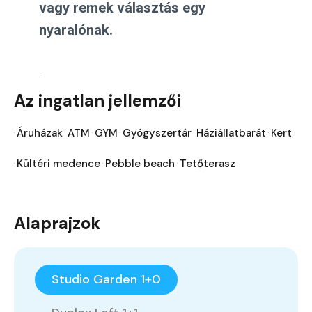
vagy remek választás egy
nyaralónak.
Az ingatlan jellemzői
Áruházak
ATM
GYM
Gyógyszertár
Háziállatbarát
Kert
Kültéri medence
Pebble beach
Tetőterasz
Alaprajzok
Studio Garden 1+0