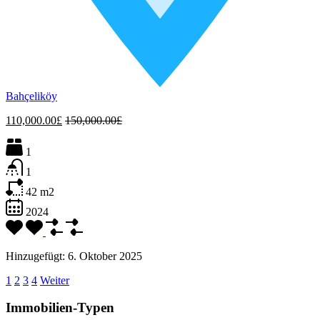
Bahçeliköy
110,000.00£
150,000.00£
1
1
42
m2
2024
Hinzugefügt:
6. Oktober 2025
1
2
3
4
Weiter
Immobilien-Typen