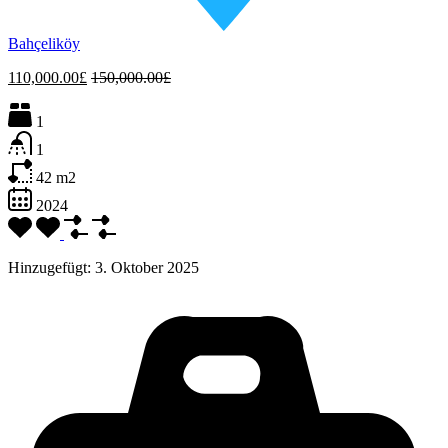
Bahçeliköy
110,000.00£
150,000.00£
1
1
42
m2
2024
Hinzugefügt:
3. Oktober 2025