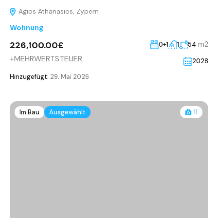
Agios Athanasios, Zypern
Wohnung
226,100.00£
m2
0+1
1
54
+MEHRWERTSTEUER
2028
Hinzugefügt:
29. Mai 2026
Im Bau
Ausgewählt
11