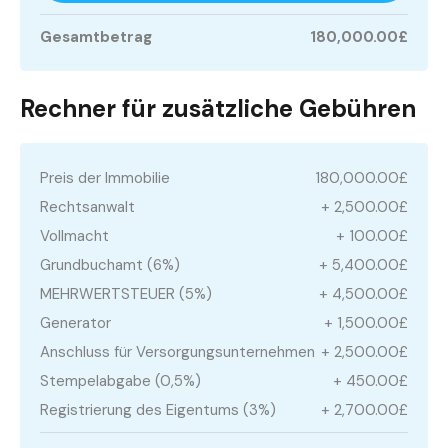
Gesamtbetrag
180,000.00£
Rechner für zusätzliche Gebühren
Preis der Immobilie
180,000.00£
Rechtsanwalt
+ 2,500.00£
Vollmacht
+ 100.00£
Grundbuchamt (6%)
+ 5,400.00£
MEHRWERTSTEUER (5%)
+ 4,500.00£
Generator
+ 1,500.00£
Anschluss für Versorgungsunternehmen
+ 2,500.00£
Stempelabgabe (0,5%)
+ 450.00£
Registrierung des Eigentums (3%)
+ 2,700.00£