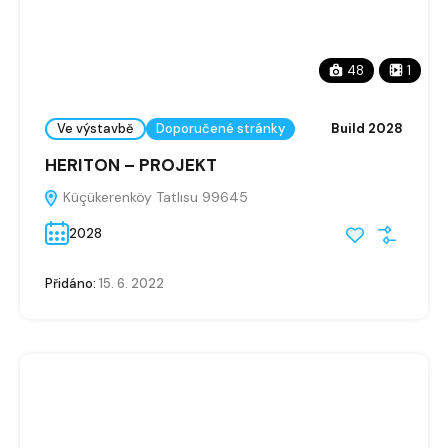
48
1
Ve výstavbě
Doporučené stránky
Build 2028
HERITON – PROJEKT
Küçükerenköy Tatlısu 99645
2028
Přidáno:
15. 6. 2022