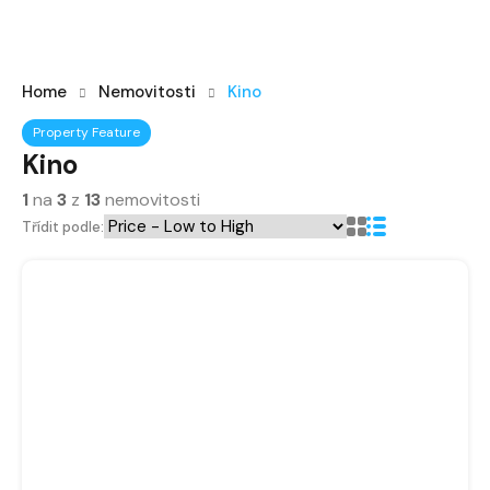
Home
Nemovitosti
Kino
Property Feature
Kino
1
na
3
z
13
nemovitosti
Třídit podle: