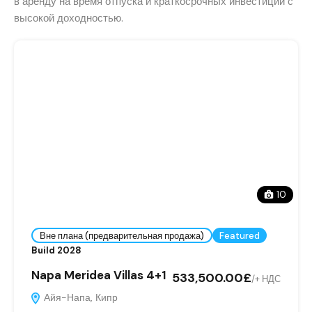
в аренду на время отпуска и краткосрочных инвестиций с
высокой доходностью.
10
Вне плана (предварительная продажа)
Featured
Build 2028
Napa Meridea Villas 4+1
533,500.00£
/
+ НДС
Айя-Напа, Кипр